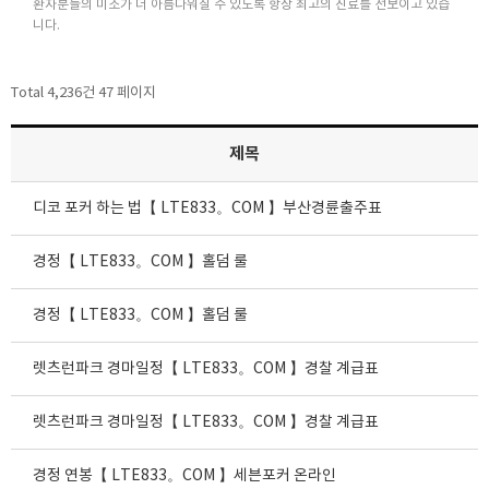
환자분들의 미소가 더 아름다워질 수 있도록 항상 최고의 진료를 선보이고 있습
니다.
Total 4,236건
47 페이지
제목
디코 포커 하는 법【 LTE833。COM 】부산경륜출주표
경정【 LTE833。COM 】홀덤 룰
경정【 LTE833。COM 】홀덤 룰
렛츠런파크 경마일정【 LTE833。COM 】경찰 계급표
렛츠런파크 경마일정【 LTE833。COM 】경찰 계급표
경정 연봉【 LTE833。COM 】세븐포커 온라인