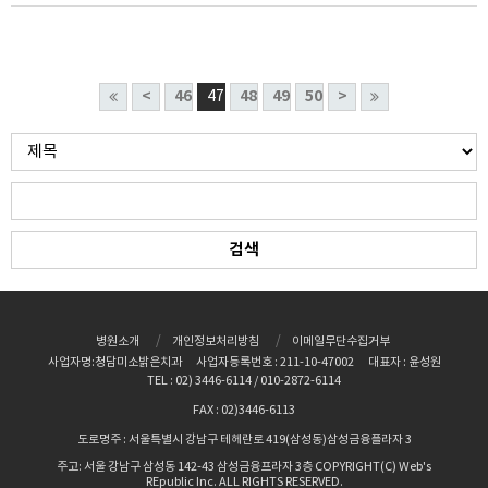
<
46
48
49
50
>
47
병원소개
개인정보처리방침
이메일무단수집거부
사업자명:청담미소밝은치과
사업자등록번호 : 211-10-47002
대표자 : 윤성원
TEL : 02) 3446-6114 / 010-2872-6114
FAX : 02)3446-6113
도로명주 : 서울특별시 강남구 테헤란로 419(삼성동)삼성금융플라자 3
주고: 서울 강남구 삼성동 142-43 삼성금융프라자 3층 COPYRIGHT(C) Web's
REpublic Inc. ALL RIGHTS RESERVED.